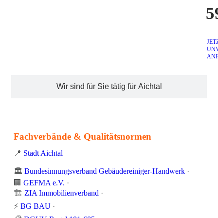
5
JET
UN
AN
Wir sind für Sie tätig für Aichtal
Fachverbände & Qualitätsnormen
📍
Stadt Aichtal
🏛️
Bundesinnungsverband Gebäudereiniger-Handwerk
·
🏢
GEFMA e.V.
·
🏗️
ZIA Immobilienverband
·
⚡
BG BAU
·