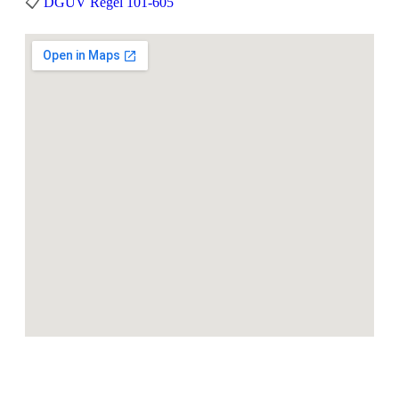
📋
DGUV Regel 101-605