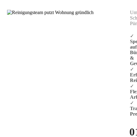
Umw
Sch
Pün
✓
Spe
auf
Bü
&
Ge
✓
Er
Rei
✓
Fle
Arb
✓
Tra
Pre
0