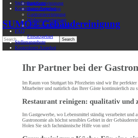
Stellenangebote
Parkhausreinigung
Kostenloses Angebot
Bauendreinigung
Gastromiereinigung
Wohnungsreinigung
SUMO® Gebäudereinigung
Treppenhausreinigung
FAQ
Einsatzgebiet
Stellenangebote
Kostenloses Angebot
Ihr Partner bei der Gastro
Im Raum von Stuttgart bis Pforzheim sind wir Ihr perfekter
Mitarbeiter und natürlich das Ihrer Gäste kontinuierlich zu
Restaurant reinigen: qualitativ und 
Im Gastgewerbe, wo Lebensmittel ständig verarbeitet und a
Gastronomie als höchst sensibles Gebiet in der Gebäudereinig
Holen Sie sich fachmännische Hilfe von uns!