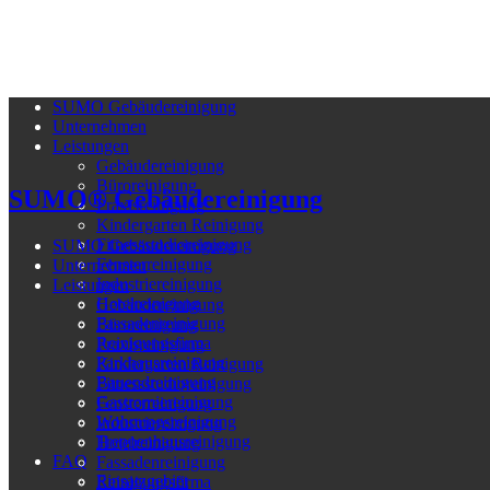
SUMO Gebäudereinigung
Unternehmen
Leistungen
Gebäudereinigung
Büroreinigung
SUMO® Gebäudereinigung
Praxisreinigung
Kindergarten Reinigung
Fitnessstudioreinigung
SUMO Gebäudereinigung
Fensterreinigung
Unternehmen
Industriereinigung
Leistungen
Hotelreinigung
Gebäudereinigung
Fassadenreinigung
Büroreinigung
Reinigungsfirma
Praxisreinigung
Parkhausreinigung
Kindergarten Reinigung
Bauendreinigung
Fitnessstudioreinigung
Gastromiereinigung
Fensterreinigung
Wohnungsreinigung
Industriereinigung
Treppenhausreinigung
Hotelreinigung
FAQ
Fassadenreinigung
Einsatzgebiet
Reinigungsfirma