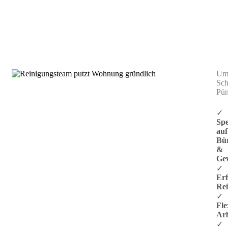
Gebäudereinigung Ditzingen
Umw
Sch
Pün
✓
Spe
auf
Bü
&
Ge
✓
Er
Rei
✓
Fle
Arb
✓