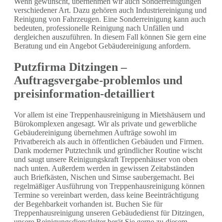
Wenn gewünscht, übernehmen wir auch Sonderreinigungen
verschiedener Art. Dazu gehören auch Industriereinigung und
Reinigung von Fahrzeugen. Eine Sonderreinigung kann auch
bedeuten, professionelle Reinigung nach Unfällen und
dergleichen auszuführen. In diesem Fall können Sie gern eine
Beratung und ein Angebot Gebäudereinigung anfordern.
Putzfirma Ditzingen –
Auftragsvergabe-problemlos und
preisinformation-detailliert
Vor allem ist eine Treppenhausreinigung in Mietshäusern und
Bürokomplexen angesagt. Wir als private und gewerbliche
Gebäudereinigung übernehmen Aufträge sowohl im
Privatbereich als auch in öffentlichen Gebäuden und Firmen.
Dank moderner Putztechnik und gründlicher Routine wischt
und saugt unsere Reinigungskraft Treppenhäuser von oben
nach unten. Außerdem werden in gewissen Zeitabständen
auch Briefkästen, Nischen und Simse saubergemacht. Bei
regelmäßiger Ausführung von Treppenhausreinigung können
Termine so vereinbart werden, dass keine Beeinträchtigung
der Begehbarkeit vorhanden ist. Buchen Sie für
Treppenhausreinigung unseren Gebäudedienst für Ditzingen,
unsere Reinigungsdienstleiter berät Sie gerne zu diesem