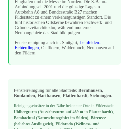
Flughafen und die Messe im Norden. Die S-Bahn-
Anbindung seit 2001 und die günstige Lage an
Autobahn A8 und Bundesstraße B27 machen
Filderstadt zu einem verkehrsgünstigen Standort. Die
fünf historischen Ortskerne bewahren Fachwerk- und
Gründerzeitarchitektur, während moderne
Neubaugebiete das Stadtbild prägen.
Fensterreinigung auch in: Stuttgart,
Leinfelden-
Echterdingen
, Ostfildern, Waldenbuch, Neuhausen auf
den Fildern.
Fensterreinigung für alle Stadtteile:
Bernhausen
,
Bonlanden
,
Harthausen
,
Plattenhardt
,
Sielmingen
.
Reinigungseinsätze in der Nähe bekannter Orte in Filderstadt:
Uhlbergturm (Aussichtsturm auf 469 m in Plattenhardt)
,
Bombachtal (Naturschutzgebiet im Süden)
,
Bärensee
(beliebtes Ausflugsziel)
,
Fildorado (Wellness- und