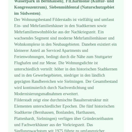
Wasserpark in Bernhausen)
,
FILharmonie (Kultur- und
Kongresszentrum)
,
Siebenmühlental (Naturschutzgebiet
im Südwesten)
.
Der Wohnungsbestand Filderstadts ist vielfältig und umfasst
Ein- und Mehrfamilienhäuser in den Stadtkernen sowie
Mehrfamilienwohnblöcke aus der Nachkriegszeit. Ein
wachsendes Segment sind moderne Mehrfamilienhäuser und
Wohnkomplexe in den Neubaugebieten. Daneben existiert ein
kleinerer Anteil an Serviced Apartments und
Ferienwohnungen, bedingt durch die Nähe zum Stuttgarter
Flughafen und zur Messe. Die Wohnungsdichte ist
unterschiedlich verteilt: höher in den historischen Stadtkernen
und in den Gewerbegebieten, niedriger in den ländlich
geprägten Randbereichen wie Sielmingen. Der Gesamtbestand
wird kontinuierlich durch Nachverdichtung und
Modernisierungsmaßnahmen erweitert.
Filderstadt zeigt eine durchmischte Baualtersstruktur mit
Elementen unterschiedlicher Epochen. Die fünf historischen
Stadtkerne (Bernhausen, Bonlanden, Harthausen,
Plattenhardt, Sielmingen) verfügen über Gründerzeitbauten
und Fachwerk­häuser aus der Vorkriegszeit. Das
Siedlungswachstum seit 1975 führte zu umfangreicher