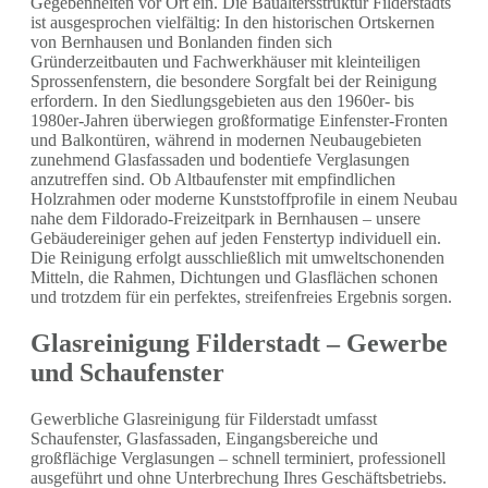
Gegebenheiten vor Ort ein. Die Baualtersstruktur Filderstadts
ist ausgesprochen vielfältig: In den historischen Ortskernen
von Bernhausen und Bonlanden finden sich
Gründerzeitbauten und Fachwerkhäuser mit kleinteiligen
Sprossenfenstern, die besondere Sorgfalt bei der Reinigung
erfordern. In den Siedlungsgebieten aus den 1960er- bis
1980er-Jahren überwiegen großformatige Einfenster-Fronten
und Balkontüren, während in modernen Neubaugebieten
zunehmend Glasfassaden und bodentiefe Verglasungen
anzutreffen sind. Ob Altbaufenster mit empfindlichen
Holzrahmen oder moderne Kunststoffprofile in einem Neubau
nahe dem Fildorado-Freizeitpark in Bernhausen – unsere
Gebäudereiniger gehen auf jeden Fenstertyp individuell ein.
Die Reinigung erfolgt ausschließlich mit umweltschonenden
Mitteln, die Rahmen, Dichtungen und Glasflächen schonen
und trotzdem für ein perfektes, streifenfreies Ergebnis sorgen.
Glasreinigung Filderstadt – Gewerbe
und Schaufenster
Gewerbliche Glasreinigung für Filderstadt umfasst
Schaufenster, Glasfassaden, Eingangsbereiche und
großflächige Verglasungen – schnell terminiert, professionell
ausgeführt und ohne Unterbrechung Ihres Geschäftsbetriebs.