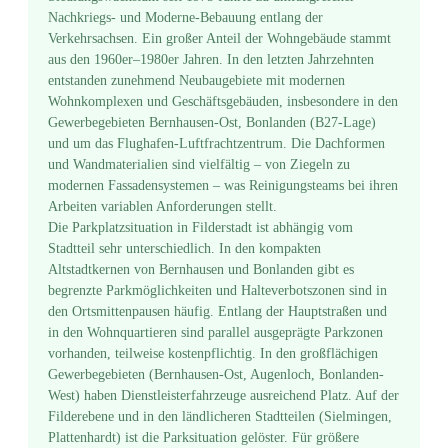
Nachkriegs- und Moderne-Bebauung entlang der
Verkehrsachsen. Ein großer Anteil der Wohngebäude stammt
aus den 1960er–1980er Jahren. In den letzten Jahrzehnten
entstanden zunehmend Neubaugebiete mit modernen
Wohnkomplexen und Geschäftsgebäuden, insbesondere in den
Gewerbegebieten Bernhausen-Ost, Bonlanden (B27-Lage)
und um das Flughafen-Luftfrachtzentrum. Die Dachformen
und Wandmaterialien sind vielfältig – von Ziegeln zu
modernen Fassadensystemen – was Reinigungsteams bei ihren
Arbeiten variablen Anforderungen stellt.
Die Parkplatzsituation in Filderstadt ist abhängig vom
Stadtteil sehr unterschiedlich. In den kompakten
Altstadtkernen von Bernhausen und Bonlanden gibt es
begrenzte Parkmöglichkeiten und Halteverbotszonen sind in
den Ortsmittenpausen häufig. Entlang der Hauptstraßen und
in den Wohnquartieren sind parallel ausgeprägte Parkzonen
vorhanden, teilweise kostenpflichtig. In den großflächigen
Gewerbegebieten (Bernhausen-Ost, Augenloch, Bonlanden-
West) haben Dienstleisterfahrzeuge ausreichend Platz. Auf der
Filderebene und in den ländlicheren Stadtteilen (Sielmingen,
Plattenhardt) ist die Parksituation gelöster. Für größere