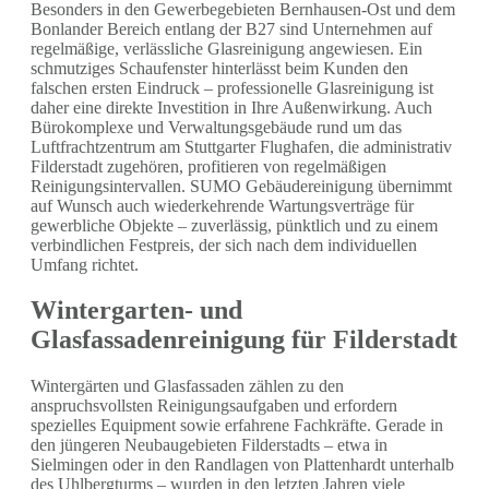
Besonders in den Gewerbegebieten Bernhausen-Ost und dem
Bonlander Bereich entlang der B27 sind Unternehmen auf
regelmäßige, verlässliche Glasreinigung angewiesen. Ein
schmutziges Schaufenster hinterlässt beim Kunden den
falschen ersten Eindruck – professionelle Glasreinigung ist
daher eine direkte Investition in Ihre Außenwirkung. Auch
Bürokomplexe und Verwaltungsgebäude rund um das
Luftfrachtzentrum am Stuttgarter Flughafen, die administrativ
Filderstadt zugehören, profitieren von regelmäßigen
Reinigungsintervallen. SUMO Gebäudereinigung übernimmt
auf Wunsch auch wiederkehrende Wartungsverträge für
gewerbliche Objekte – zuverlässig, pünktlich und zu einem
verbindlichen Festpreis, der sich nach dem individuellen
Umfang richtet.
Wintergarten- und
Glasfassadenreinigung für Filderstadt
Wintergärten und Glasfassaden zählen zu den
anspruchsvollsten Reinigungsaufgaben und erfordern
spezielles Equipment sowie erfahrene Fachkräfte. Gerade in
den jüngeren Neubaugebieten Filderstadts – etwa in
Sielmingen oder in den Randlagen von Plattenhardt unterhalb
des Uhlbergturms – wurden in den letzten Jahren viele