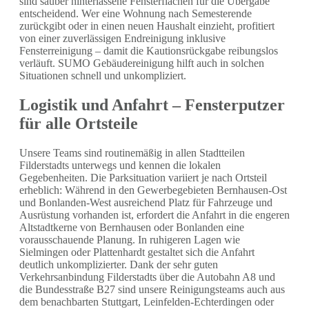
sind sauber hinterlassene Fensterflächen für die Übergabe
entscheidend. Wer eine Wohnung nach Semesterende
zurückgibt oder in einen neuen Haushalt einzieht, profitiert
von einer zuverlässigen Endreinigung inklusive
Fensterreinigung – damit die Kautionsrückgabe reibungslos
verläuft. SUMO Gebäudereinigung hilft auch in solchen
Situationen schnell und unkompliziert.
Logistik und Anfahrt – Fensterputzer
für alle Ortsteile
Unsere Teams sind routinemäßig in allen Stadtteilen
Filderstadts unterwegs und kennen die lokalen
Gegebenheiten. Die Parksituation variiert je nach Ortsteil
erheblich: Während in den Gewerbegebieten Bernhausen-Ost
und Bonlanden-West ausreichend Platz für Fahrzeuge und
Ausrüstung vorhanden ist, erfordert die Anfahrt in die engeren
Altstadtkerne von Bernhausen oder Bonlanden eine
vorausschauende Planung. In ruhigeren Lagen wie
Sielmingen oder Plattenhardt gestaltet sich die Anfahrt
deutlich unkomplizierter. Dank der sehr guten
Verkehrsanbindung Filderstadts über die Autobahn A8 und
die Bundesstraße B27 sind unsere Reinigungsteams auch aus
dem benachbarten Stuttgart, Leinfelden-Echterdingen oder