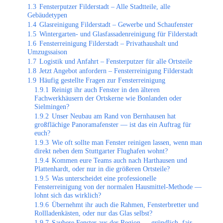
1.3
Fensterputzer Filderstadt – Alle Stadtteile, alle
Gebäudetypen
1.4
Glasreinigung Filderstadt – Gewerbe und Schaufenster
1.5
Wintergarten- und Glasfassadenreinigung für Filderstadt
1.6
Fensterreinigung Filderstadt – Privathaushalt und
Umzugssaison
1.7
Logistik und Anfahrt – Fensterputzer für alle Ortsteile
1.8
Jetzt Angebot anfordern – Fensterreinigung Filderstadt
1.9
Häufig gestellte Fragen zur Fensterreinigung
1.9.1
Reinigt ihr auch Fenster in den älteren
Fachwerkhäusern der Ortskerne wie Bonlanden oder
Sielmingen?
1.9.2
Unser Neubau am Rand von Bernhausen hat
großflächige Panoramafenster — ist das ein Auftrag für
euch?
1.9.3
Wie oft sollte man Fenster reinigen lassen, wenn man
direkt neben dem Stuttgarter Flughafen wohnt?
1.9.4
Kommen eure Teams auch nach Harthausen und
Plattenhardt, oder nur in die größeren Ortsteile?
1.9.5
Was unterscheidet eine professionelle
Fensterreinigung von der normalen Hausmittel-Methode —
lohnt sich das wirklich?
1.9.6
Übernehmt ihr auch die Rahmen, Fensterbretter und
Rollladenkästen, oder nur das Glas selbst?
1.9.7
Saubere Fenster aus der Region — gründlich, fair,