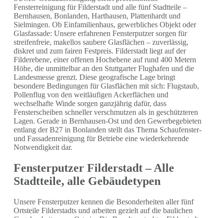
Fensterreinigung für Filderstadt und alle fünf Stadtteile –
Bernhausen, Bonlanden, Harthausen, Plattenhardt und
Sielmingen. Ob Einfamilienhaus, gewerbliches Objekt oder
Glasfassade: Unsere erfahrenen Fensterputzer sorgen für
streifenfreie, makellos saubere Glasflächen – zuverlässig,
diskret und zum fairen Festpreis. Filderstadt liegt auf der
Filderebene, einer offenen Hochebene auf rund 400 Metern
Höhe, die unmittelbar an den Stuttgarter Flughafen und die
Landesmesse grenzt. Diese geografische Lage bringt
besondere Bedingungen für Glasflächen mit sich: Flugstaub,
Pollenflug von den weitläufigen Ackerflächen und
wechselhafte Winde sorgen ganzjährig dafür, dass
Fensterscheiben schneller verschmutzen als in geschützteren
Lagen. Gerade in Bernhausen-Ost und den Gewerbegebieten
entlang der B27 in Bonlanden stellt das Thema Schaufenster-
und Fassadenreinigung für Betriebe eine wiederkehrende
Notwendigkeit dar.
Fensterputzer Filderstadt – Alle
Stadtteile, alle Gebäudetypen
Unsere Fensterputzer kennen die Besonderheiten aller fünf
Ortsteile Filderstadts und arbeiten gezielt auf die baulichen