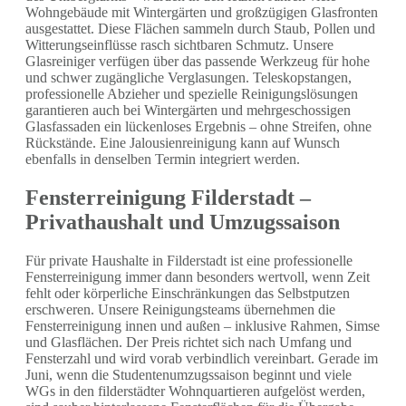
Wohngebäude mit Wintergärten und großzügigen Glasfronten
ausgestattet. Diese Flächen sammeln durch Staub, Pollen und
Witterungseinflüsse rasch sichtbaren Schmutz. Unsere
Glasreiniger verfügen über das passende Werkzeug für hohe
und schwer zugängliche Verglasungen. Teleskopstangen,
professionelle Abzieher und spezielle Reinigungslösungen
garantieren auch bei Wintergärten und mehrgeschossigen
Glasfassaden ein lückenloses Ergebnis – ohne Streifen, ohne
Rückstände. Eine Jalousienreinigung kann auf Wunsch
ebenfalls in denselben Termin integriert werden.
Fensterreinigung Filderstadt –
Privathaushalt und Umzugssaison
Für private Haushalte in Filderstadt ist eine professionelle
Fensterreinigung immer dann besonders wertvoll, wenn Zeit
fehlt oder körperliche Einschränkungen das Selbstputzen
erschweren. Unsere Reinigungsteams übernehmen die
Fensterreinigung innen und außen – inklusive Rahmen, Simse
und Glasflächen. Der Preis richtet sich nach Umfang und
Fensterzahl und wird vorab verbindlich vereinbart. Gerade im
Juni, wenn die Studentenumzugssaison beginnt und viele
WGs in den filderstädter Wohnquartieren aufgelöst werden,