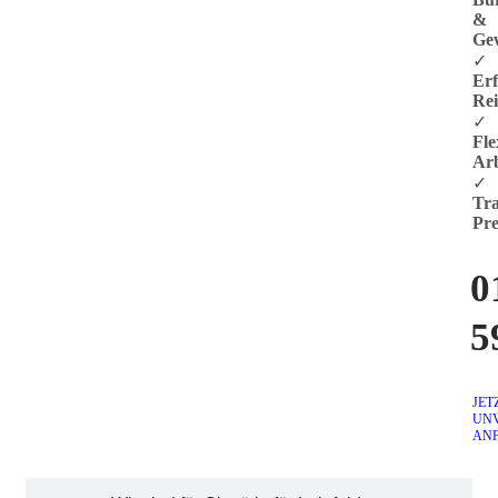
&
Ge
✓
Er
Rei
✓
Fle
Arb
✓
Tra
Pre
0
5
JET
UN
AN