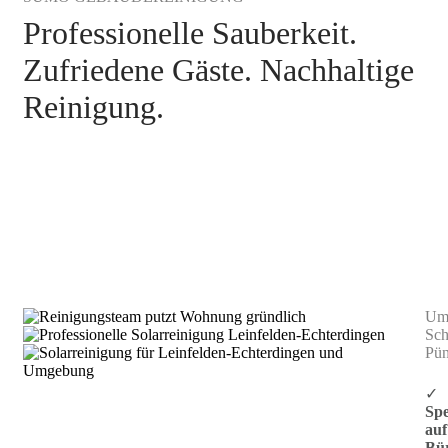
Professionelle Sauberkeit.
Zufriedene Gäste. Nachhaltige
Reinigung.
Gebäudereinigung Leinfelden-Echterdingen
Umw
Sch
Pün
✓
Spe
auf
Bü