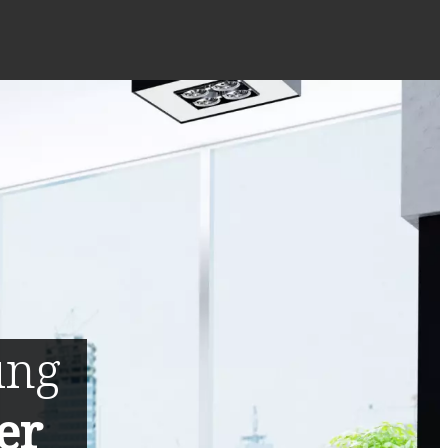
ung
er