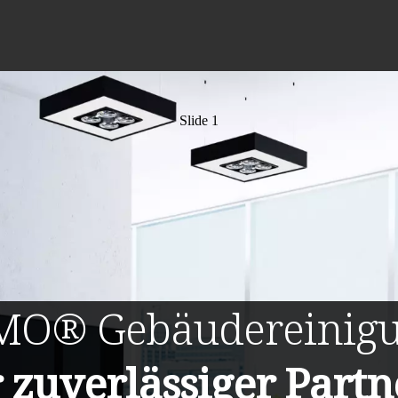
Slide 1
MO®
Gebäudereinig
r zuverlässiger Partn