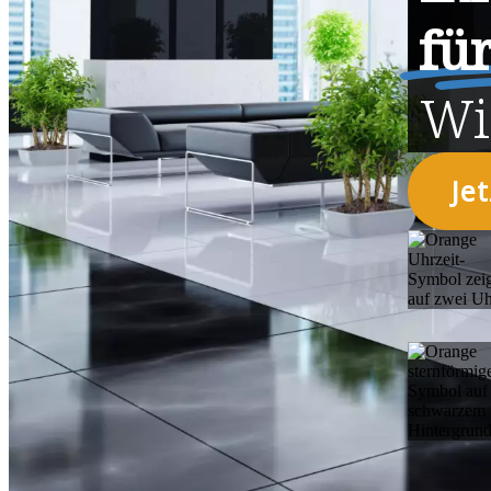
fü
Wi
Je