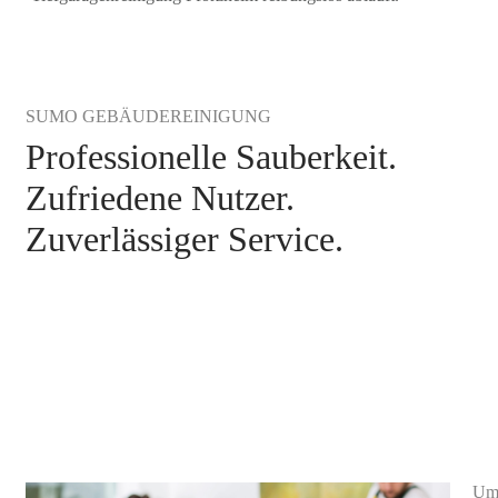
SUMO GEBÄUDEREINIGUNG
Professionelle Sauberkeit.
Zufriedene Nutzer.
Zuverlässiger Service.
Parkhaus- und Tiefgaragenreinigung
Pforzheim
Umw