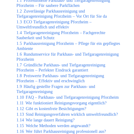
1.1
Professionelle Parkhaus- und Tiefgaragenreinigung
Pforzheim – Für saubere Parkflächen
1.2
Zuverlässige Parkhausreinigung und
Tiefgaragenreinigung Pforzheim – Vor Ort für Sie da
1.3
ECO Tiefgaragenreinigung Pforzheim –
Umweltfreundlich und effektiv
1.4
Tiefgaragenreinigung Pforzheim – Fachgerechte
Sauberkeit und Schutz
1.5
Parkhausreinigung Pforzheim – Pflege für ein gepflegtes
Ambiente
1.6
Rundumservice für Parkhaus- und Tiefgaragenreinigung
Pforzheim
1.7
Gründliche Parkhaus- und Tiefgaragenreinigung
Pforzheim – Perfekter Eindruck garantiert
1.8
Preiswerte Parkhaus- und Tiefgaragenreinigung
Pforzheim – Effektiv und erschwinglich
1.9
Häufig gestellte Fragen zur Parkhaus- und
Tiefgaragenreinigung
1.10
FAQ – Parkhaus- und Tiefgaragenreinigung Pforzheim
1.11
Wie funktioniert Reinigungsvorgang eigentlich?
1.12
Gibt es kostenfreie Besichtigungen?
1.13
Sind Reinigungsverfahren wirklich umweltfreundlich?
1.14
Wie lange dauert Reinigung?
1.15
Welche Methoden werden angewandt?
1.16
Wer führt Parkhausreinigung professionell aus?