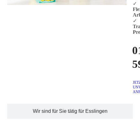
✓
Fle
Arb
✓
Tra
Pre
0
5
JET
UN
AN
Wir sind für Sie tätig für Esslingen