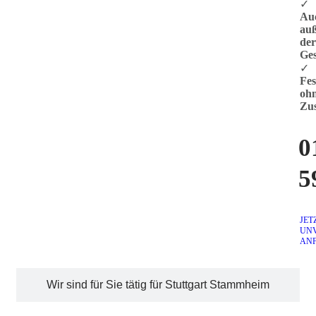
✓
Au
au
der
Ges
✓
Fes
oh
Zus
0
5
JET
UN
AN
Wir sind für Sie tätig für Stuttgart Stammheim