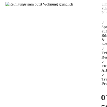
Umw
Sch
Pün
✓
Spe
auf
Bü
&
Ge
✓
Er
Rei
✓
Fle
Arb
✓
Tra
Pre
0