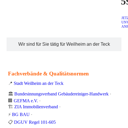
5
JET
UN
AN
Wir sind für Sie tätig für Weilheim an der Teck
Fachverbände & Qualitätsnormen
📍
Stadt Weilheim an der Teck
🏛️
Bundesinnungsverband Gebäudereiniger-Handwerk
·
🏢
GEFMA e.V.
·
🏗️
ZIA Immobilienverband
·
⚡
BG BAU
·
📋
DGUV Regel 101-605