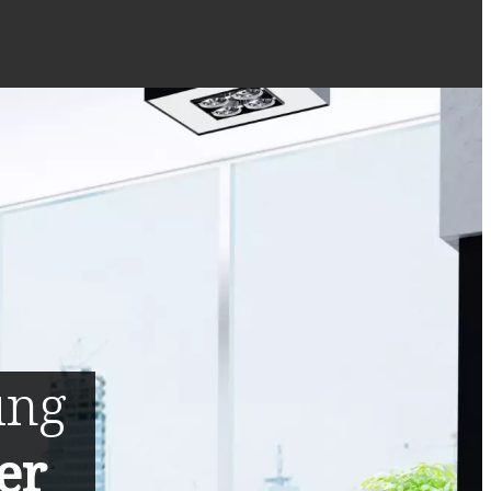
ung
er