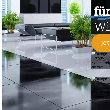
fü
Wi
Je