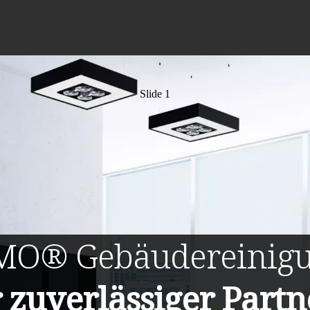
Slide 1
MO®
Gebäudereinig
r zuverlässiger Partn