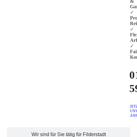
&
Ga
✓
Pro
Rei
✓
Fle
Arb
✓
Fai
Kon
0
5
JET
UN
AN
Wir sind für Sie tätig für Filderstadt