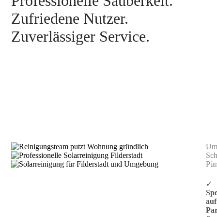
Professionelle Sauberkeit.
Zufriedene Nutzer.
Zuverlässiger Service.
Parkhaus- und Tiefgaragenreinigung
Filderstadt
Umw
Sch
Pün
✓
Spe
auf
Par