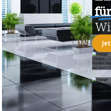
fü
Wi
Je