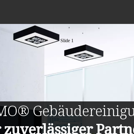
Slide 1
MO®
Gebäudereinig
r zuverlässiger Partn