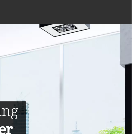
ung
er