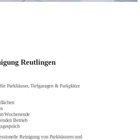
nigung Reutlingen
für Parkhäuser, Tiefgaragen & Parkplätze
ßflächen
en
d am Wochenende
fenden Betrieb
gsgespräch
fessionelle Reinigung von Parkhäusern und