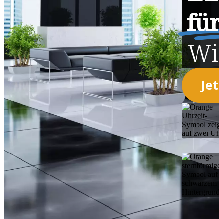
fü
Wi
Je