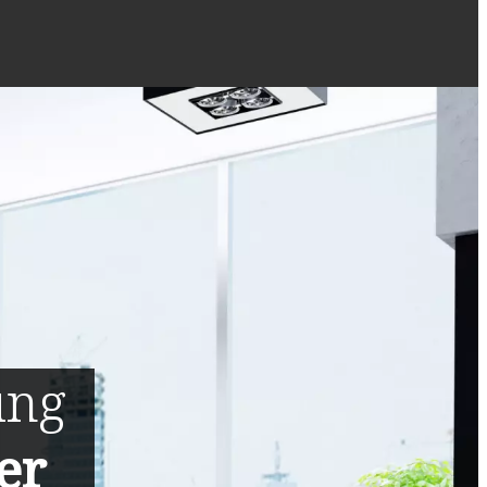
ung
er