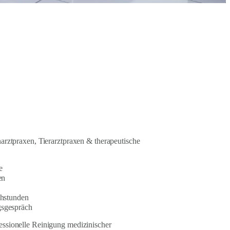
narztpraxen, Tierarztpraxen & therapeutische
e
en
chstunden
gsgespräch
essionelle Reinigung medizinischer