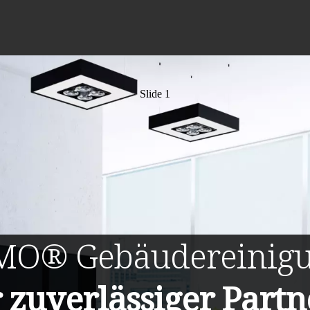
Slide 1
MO®
Gebäudereinig
r zuverlässiger Partn