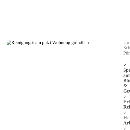
Praxisreinigung Stuttgart Vaihingen
Umw
Sch
Pün
✓
Spe
auf
Bü
&
Ge
✓
Er
Rei
✓
Fle
Arb
✓