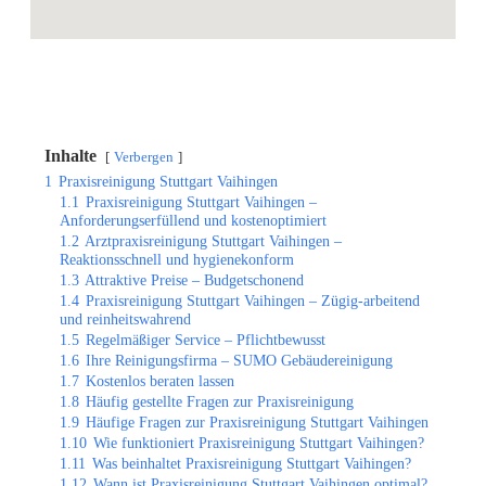
Inhalte
Verbergen
1
Praxisreinigung Stuttgart Vaihingen
1.1
Praxisreinigung Stuttgart Vaihingen –
Anforderungserfüllend und kostenoptimiert
1.2
Arztpraxisreinigung Stuttgart Vaihingen –
Reaktionsschnell und hygienekonform
1.3
Attraktive Preise – Budgetschonend
1.4
Praxisreinigung Stuttgart Vaihingen – Zügig-arbeitend
und reinheitswahrend
1.5
Regelmäßiger Service – Pflichtbewusst
1.6
Ihre Reinigungsfirma – SUMO Gebäudereinigung
1.7
Kostenlos beraten lassen
1.8
Häufig gestellte Fragen zur Praxisreinigung
1.9
Häufige Fragen zur Praxisreinigung Stuttgart Vaihingen
1.10
Wie funktioniert Praxisreinigung Stuttgart Vaihingen?
1.11
Was beinhaltet Praxisreinigung Stuttgart Vaihingen?
1.12
Wann ist Praxisreinigung Stuttgart Vaihingen optimal?