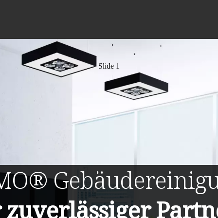
Slide 1
MO®
Gebäudereinig
r zuverlässiger Partn