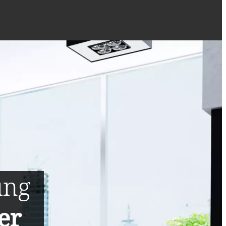
ung
er