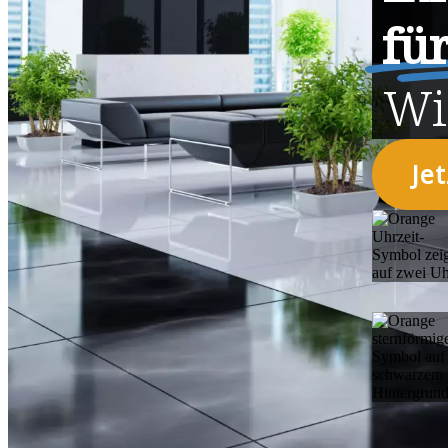
fü
Wi
Je