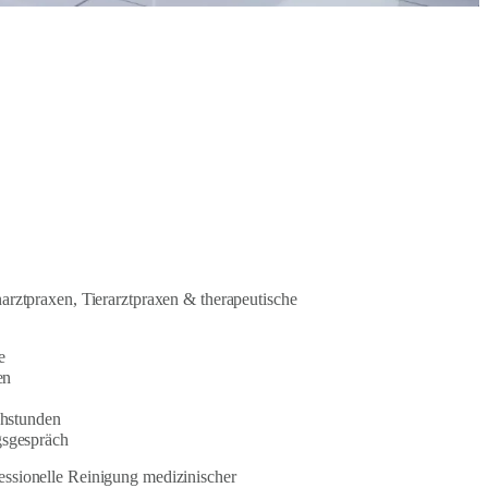
narztpraxen, Tierarztpraxen & therapeutische
e
en
chstunden
gsgespräch
essionelle Reinigung medizinischer