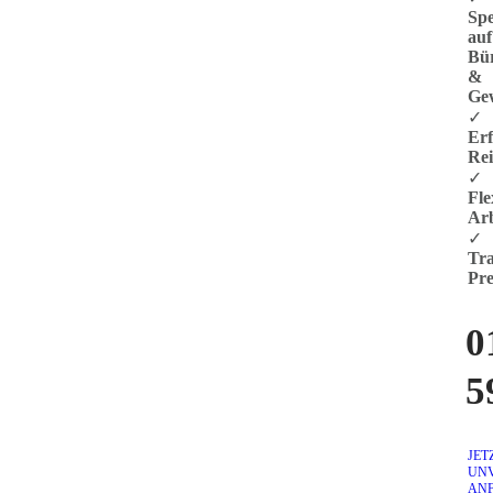
Spe
auf
Bü
&
Ge
✓
Er
Rei
✓
Fle
Arb
✓
Tra
Pre
0
5
JET
UN
AN