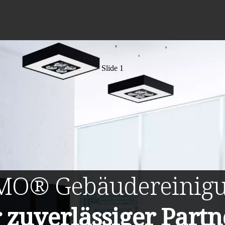
Slide 1
MO®
Gebäudereinig
r zuverlässiger Partn