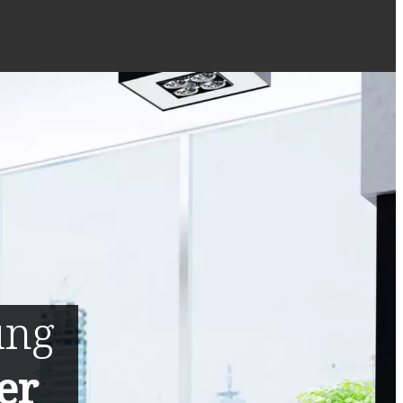
ung
er