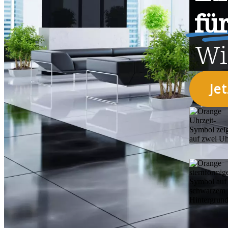
fü
Wi
Je