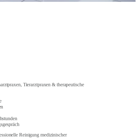
narztpraxen, Tierarztpraxen & therapeutische
e
en
chstunden
gsgespräch
essionelle Reinigung medizinischer