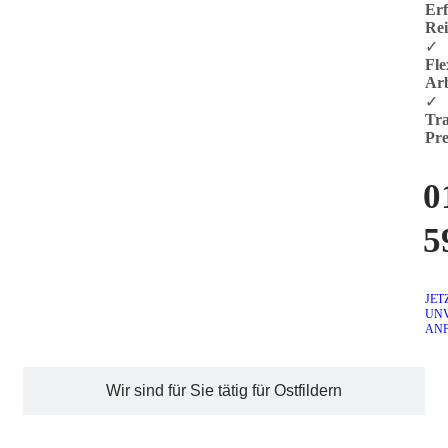
Er
Rei
✓
Fle
Arb
✓
Tra
Pre
0
5
JET
UN
AN
Wir sind für Sie tätig für Ostfildern