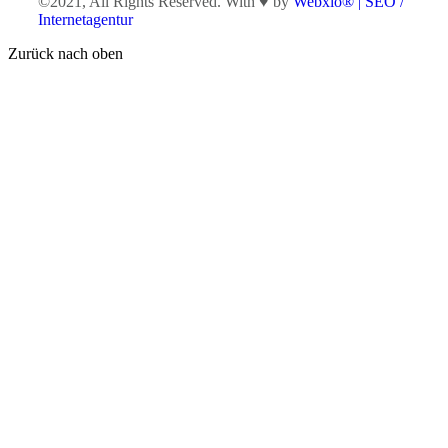
©2021, All Rights Reserved. With ♥ by
Webxio® | SEO /
Internetagentur
Zurück nach oben