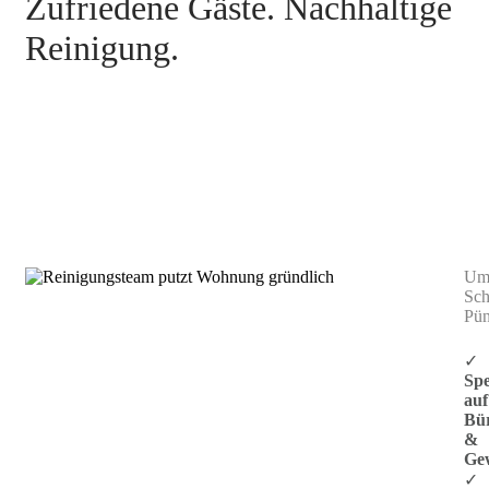
Zufriedene Gäste. Nachhaltige
Reinigung.
Praxisreinigung Ostfildern
Umw
Sch
Pün
✓
Spe
auf
Bü
&
Ge
✓