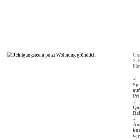
Wohnungs- und Hausreinigung Ludwigsburg
Umw
Sch
Pün
✓
Spe
auf
Pr
✓
Qua
Re
✓
Au
kur
ver