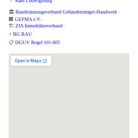
📍
Stadt Ludwigsburg
🏛️
Bundesinnungsverband Gebäudereiniger-Handwerk
·
🏢
GEFMA e.V.
·
🏗️
ZIA Immobilienverband
·
⚡
BG BAU
·
📋
DGUV Regel 101-605