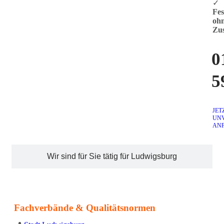
✓
Fes
oh
Zus
0
5
JET
UN
AN
Wir sind für Sie tätig für Ludwigsburg
Fachverbände & Qualitätsnormen