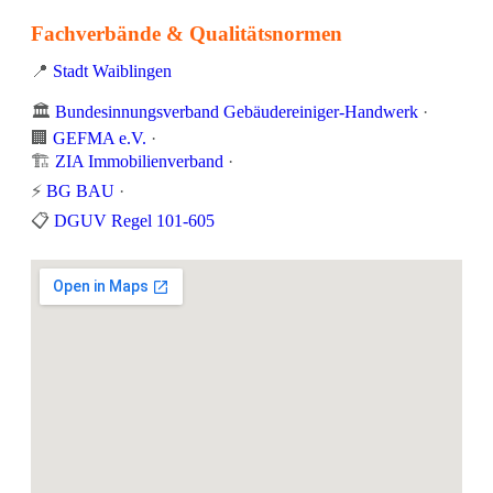
Fachverbände & Qualitätsnormen
📍
Stadt Waiblingen
🏛️
Bundesinnungsverband Gebäudereiniger-Handwerk
·
🏢
GEFMA e.V.
·
🏗️
ZIA Immobilienverband
·
⚡
BG BAU
·
📋
DGUV Regel 101-605