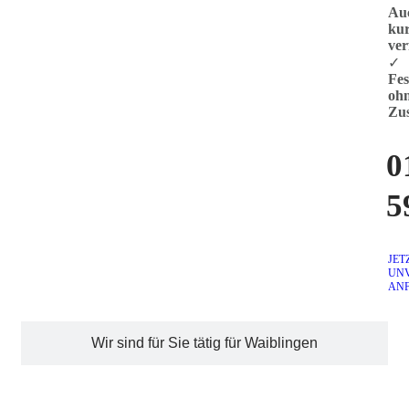
Au
kur
ver
✓
Fes
oh
Zus
0
5
JET
UN
AN
Wir sind für Sie tätig für Waiblingen