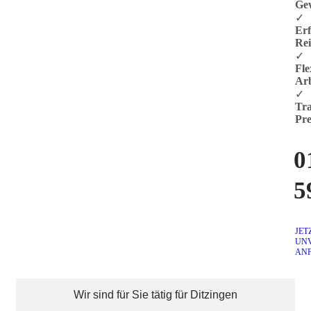
Ge
✓
Er
Rei
✓
Fle
Arb
✓
Tra
Pre
0
5
JET
UN
AN
Wir sind für Sie tätig für Ditzingen