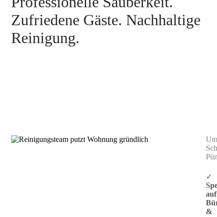
Professionelle Sauberkeit.
Zufriedene Gäste. Nachhaltige
Reinigung.
Praxisreinigung Ditzingen
Umw
Sch
Pün
✓
Spe
auf
Bü
&